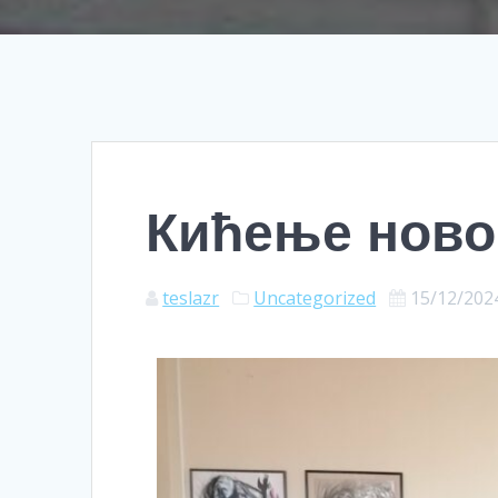
Кићење ново
teslazr
Uncategorized
15/12/202