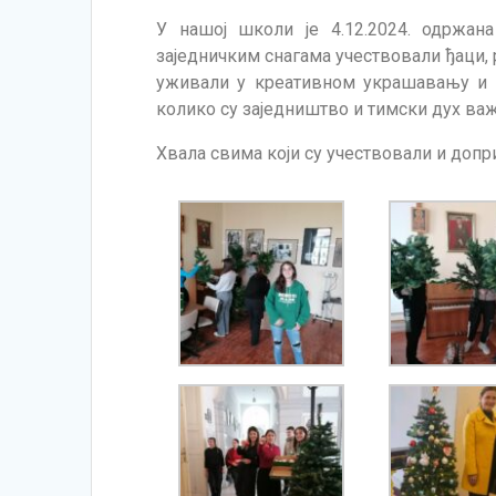
У нашој школи је 4.12.2024. одржан
заједничким снагама учествовали ђаци, 
уживали у креативном украшавању и з
колико су заједништво и тимски дух ва
Хвала свима који су учествовали и допр