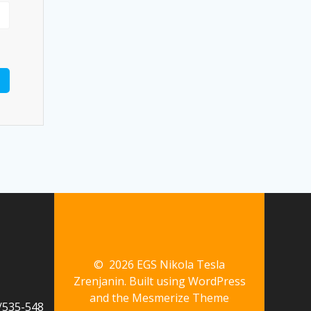
© 2026 EGS Nikola Tesla
Zrenjanin. Built using WordPress
and the
Mesmerize Theme
535-548