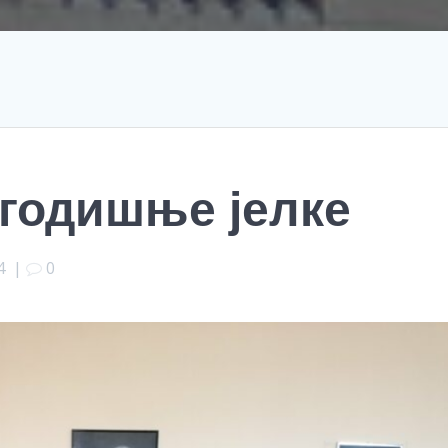
годишње јелке
4
|
0