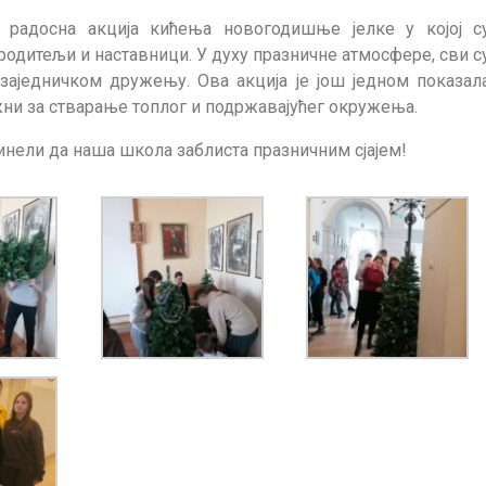
а радосна акција кићења новогодишње јелке у којој с
родитељи и наставници. У духу празничне атмосфере, сви с
аједничком дружењу. Ова акција је још једном показал
жни за стварање топлог и подржавајућег окружења.
инели да наша школа заблиста празничним сјајем!