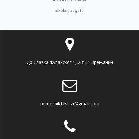
iskolaigazgató
Др Славка Жупанског 1, 23101 Зрењанин
pomocnik.teslazr@gmail.com