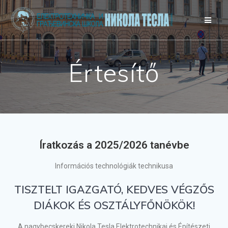
Értesítő
Íratkozás a 2025/2026 tanévbe
Információs technológiák technikusa
TISZTELT IGAZGATÓ, KEDVES VÉGZŐS
DIÁKOK ÉS OSZTÁLYFŐNÖKÖK!
A nagybecskereki Nikola Tesla Elektrotechnikai és Építészeti