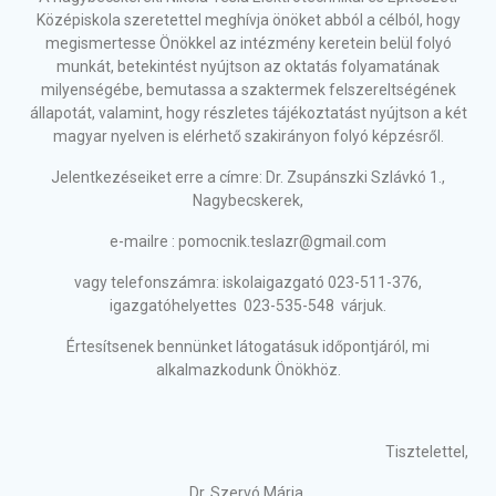
Középiskola szeretettel meghívja önöket abból a célból, hogy
megismertesse Önökkel az intézmény keretein belül folyó
munkát, betekintést nyújtson az oktatás folyamatának
milyenségébe, bemutassa a szaktermek felszereltségének
állapotát, valamint, hogy részletes tájékoztatást nyújtson a két
magyar nyelven is elérhető szakirányon folyó képzésről.
Jelentkezéseiket erre a címre: Dr. Zsupánszki Szlávkó 1.,
Nagybecskerek,
e-mailre : pomocnik.teslazr@gmail.com
vagy telefonszámra: iskolaigazgató 023-511-376,
igazgatóhelyettes 023-535-548 várjuk.
Értesítsenek bennünket látogatásuk időpontjáról, mi
alkalmazkodunk Önökhöz.
Tisztelettel,
Dr. Szervó Mária,