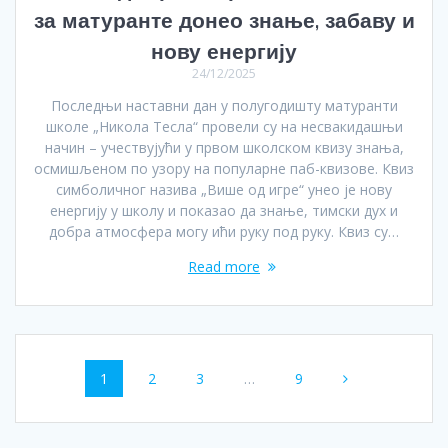
за матуранте донео знање, забаву и
нову енергију
24/12/2025
Последњи наставни дан у полугодишту матуранти
школе „Никола Тесла“ провели су на несвакидашњи
начин – учествујући у првом школском квизу знања,
осмишљеном по узору на популарне пaб-квизове. Квиз
симболичног назива „Више од игре“ унео је нову
енергију у школу и показао да знање, тимски дух и
добра атмосфера могу ићи руку под руку. Квиз су…
Read more
Posts
Page
Page
Page
Page
1
2
3
…
9
navigation