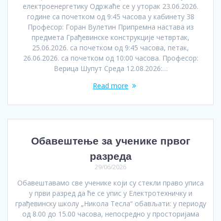
електроенергетику Одржаће се у уторак 23.06.2026.
године са почетком од 9:45 часова у кабинету 38
Професор: Горан Вулетин Припремна настава из
предмета Грађевинске конструкције четвртак,
25.06.2026. са почетком од 9:45 часова, петак,
26.06.2026. са почетком од 10:00 часова. Професор:
Верица Шупут Среда 12.08.2026:…
Read more
Обавештење за ученике првог
разреда
29/06/2026
Обавештавамо све ученике који су стекли право уписа
у први разред да ће се упис у Електротехничку и
грађевинску школу „Никола Тесла“ обављати: у периоду
од 8.00 до 15.00 часова, непосредно у просторијама