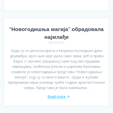
“Новогодишња магија” обрадовала
најмлађе
28/12/2025
Када су се школска врата отворила последњих дана
децембра, кроз њих није ушла само зима, већ и права
бајка. У свечано украшеној сали под светлуцавим
лампицама, окићеном јелком и шареним балонима,
оживела је новогодишња представа “Новогодишња
магија”, коју су са много маште, труда и љубави
припремили наши ученици треће године архитектонског
смера. Представа је била намењена…
Read more