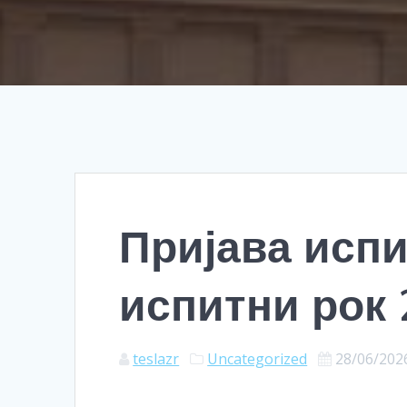
Пријава испи
испитни рок 
teslazr
Uncategorized
28/06/202