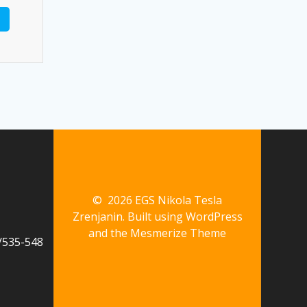
© 2026 EGS Nikola Tesla
Zrenjanin. Built using WordPress
and the
Mesmerize Theme
535-548