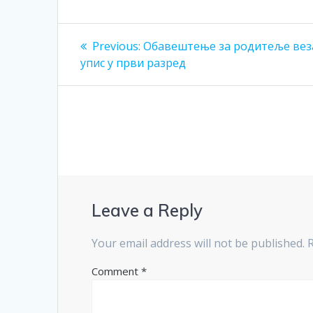
Post
Previous
Previous:
Обавештење за родитеље вез
post:
navigation
упис у први разред
Leave a Reply
Your email address will not be published.
Comment
*