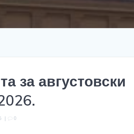
та за августовски
2026.
6
|
0