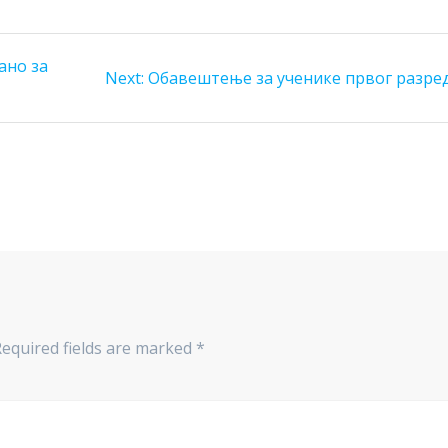
ано за
Next
Next:
Обавештење за ученике првог разре
post:
Required fields are marked
*