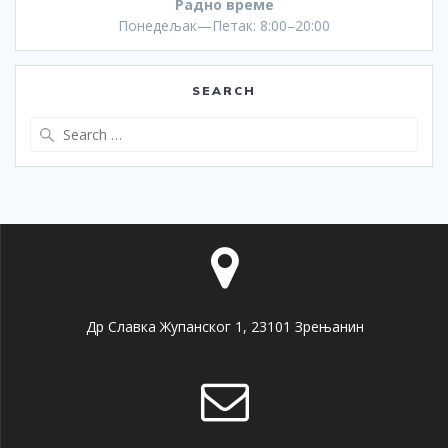
Радно време
Понедељак—Петак: 8:00–20:00
SEARCH
Др Славка Жупанског 1, 23101 Зрењанин