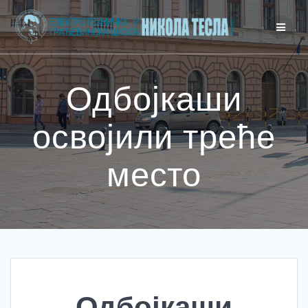
Одбојкаши
освојили треће
место
Одбојкаши