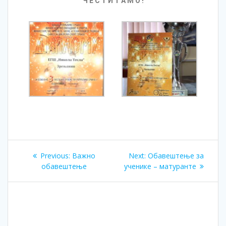
Ч Е С Т И Т А М О !
Previous:
Важно
Next:
Обавештење за
обавештење
ученике – матуранте