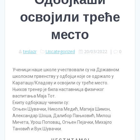
освојили треће
место
teslazr
Uncategorized
20/03/2022
|
0
Ученици наше школе учествовали су на Државном
школском првенству у одбојци које се одржало у
Караташу/Кладову и освојили су треће место.
Њихов тренер је била наставница физичког
васпитања Маја Тот.
Екипу одбојкашу чинили су:
Огњен Шувачки, Никола Медић, Матија Шимон,
Александар Шоша, Далибор Пањковић, Милош
Мичета, Урош Поповац, Огњен Пејачки, Михајло
Тановић и Вук Шувачки.