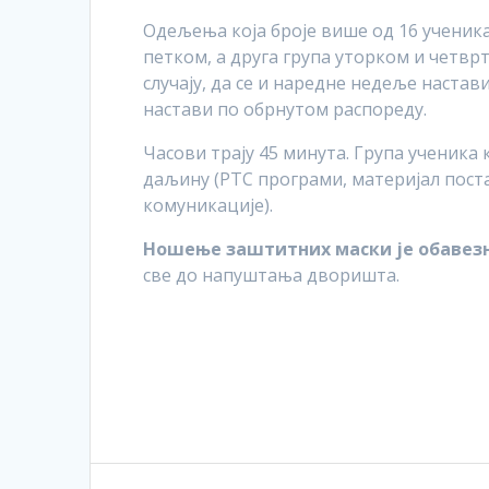
Одељења која броје више од 16 ученика
петком, а друга група уторком и четв
случају, да се и наредне недеље наста
настави по обрнутом распореду.
Часови трају 45 минута. Група ученика 
даљину (РТС програми, материјал пост
комуникације).
Ношење заштитних маски је обавез
све до напуштања дворишта.
Post