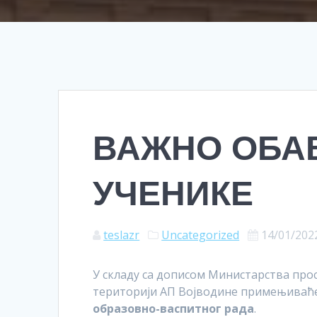
ВАЖНО ОБА
УЧЕНИКЕ
teslazr
Uncategorized
14/01/202
У складу са дописом Министарства про
територији АП Војводине примењиваћ
образовно-васпитног рада
.