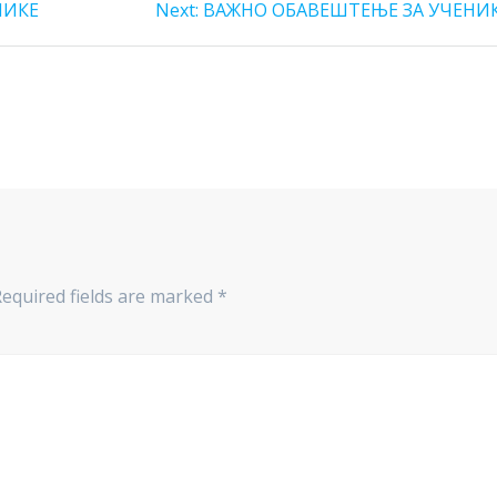
Next
НИКЕ
Next:
ВАЖНО ОБАВЕШТЕЊЕ ЗА УЧЕНИ
post:
Required fields are marked
*