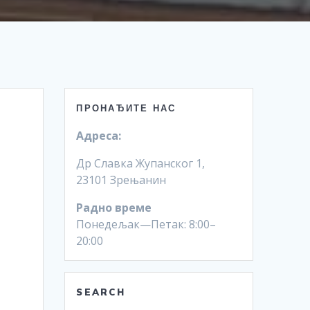
ПРОНАЂИТЕ НАС
Адреса:
Др Славка Жупанског 1,
23101 Зрењанин
Радно време
Понедељак—Петак: 8:00–
20:00
SEARCH