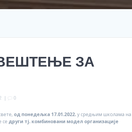
ВЕШТЕЊЕ ЗА
2
|
0
свете,
од
понедељка 17.01.2022.
у средњим школама на
е се
други тј. комбиновани модел организације