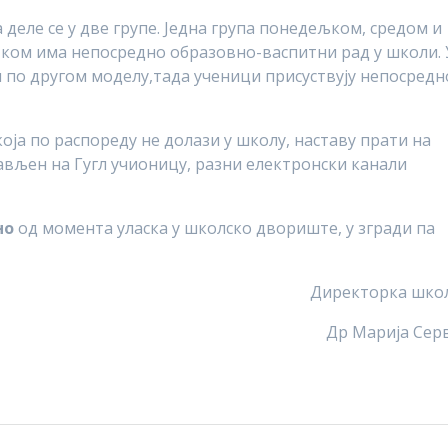
 деле се у две групе. Једна група понедељком, средом и
ртком има непосредно образовно-васпитни рад у школи. 
ви по другом моделу,тада ученици присуствују непосредн
која по распореду не долази у школу, наставу прати на
ављен на Гугл учионицу, разни електронски канали
но
од момента уласка у школско двориште, у згради па
Директорка шко
Др Марија Сер