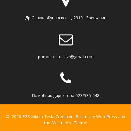
Др Славка Жупанског 1, 23101 Зрењанин
pomocnik.teslazr@gmail.com
Помоћник директора 023/535-548
© 2026 EGS Nikola Tesla Zrenjanin. Built using WordPress and
the
Mesmerize Theme