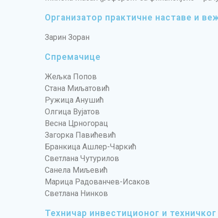
Организатор практичне наставе и ве
Зарин Зоран
Спремачице
Жељка Попов
Стана Миљатовић
Ружица Анушић
Олгица Вујатов
Весна Црногорац
Загорка Павићевић
Бранкица Ашлер-Чаркић
Светлана Чутурилов
Санела Миљевић
Марица Радованчев-Исаков
Светлана Нинков
Техничар инвестиционог и техничког