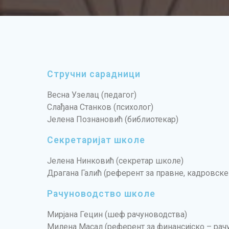
Стручни сарадници
Весна Узелац (педагог)
Слађана Станков (психолог)
Јелена Познановић (библиотекар)
Секретаријат школе
Јелена Нинковић (секретар школе)
Драгана Галић (референт за правне, кадровск
Рачуноводство школе
Мирјана Гецин (шеф рачуноводства)
Милена Масал (референт за финансијско – рач