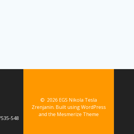
© 2026 EGS Nikola Tesla
Zrenjanin. Built using WordPress
and the
Mesmerize Theme
535-548