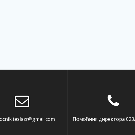
cnik.teslazr@gmail.com
Помоћник директора 023/