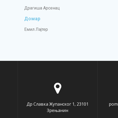
Драгиша Арсенац
Домар
Емил Лајтер
Др Славка Жупанског 1, 23101
pomo
Зрењанин